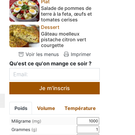
Plat
Salade de pommes de
terre à la feta, œufs et
tomates cerises
Dessert
Gâteau moelleux
pistache citron vert
courgette
Voir les menus
Imprimer
Qu'est ce qu'on mange ce soir ?
Je m'inscris
Poids
Volume
Température
Miligrame
(mg)
Grammes
(g)