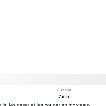
Cuisson
7 min
is, les peser et les couper en morceaux.