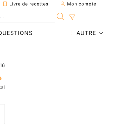
Livre de recettes
Mon compte
QUESTIONS
AUTRE
cal
ecette à un ami
ette page
 une question à l'auteur
ublier votre photo de cette r