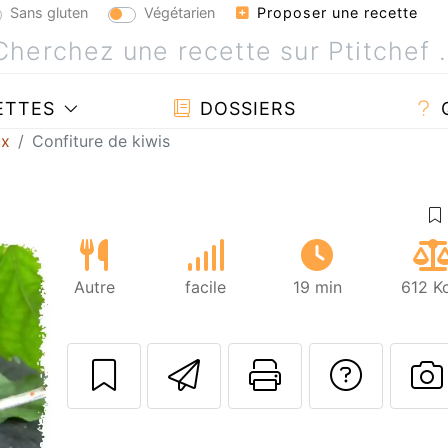
Sans gluten
Végétarien
Proposer une recette
ETTES
DOSSIERS
ux
Confiture de kiwis
Autre
facile
19 min
612 K
Envoyer cette r
Imprimer c
Poser
P