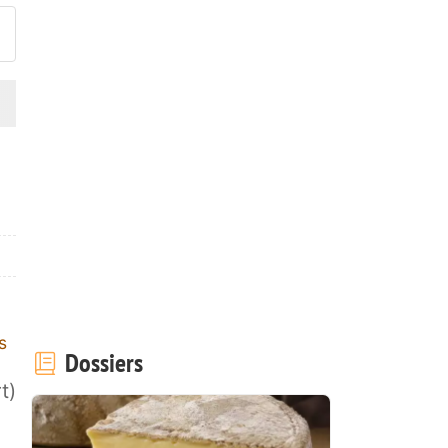
s
Dossiers
t)