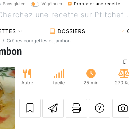
Sans gluten
Végétarien
Proposer une recette
ETTES
DOSSIERS
s
Crêpes courgettes et jambon
jambon
Autre
facile
25 min
270 Kc
Envoyer cette r
Imprimer c
Poser
P