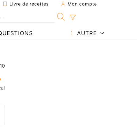
Livre de recettes
Mon compte
QUESTIONS
AUTRE
al
ecette à un ami
ette page
 une question à l'auteur
ublier votre photo de cette r