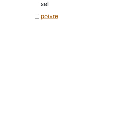
sel
poivre