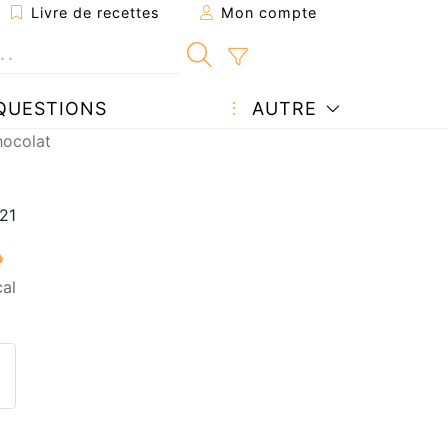
Livre de recettes
Mon compte
QUESTIONS
AUTRE
hocolat
al
ecette à un ami
ette page
 une question à l'auteur
ublier votre photo de cette r