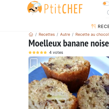
REC
Recettes
Autre
Recette au chocol
Moelleux banane noiset
Précédent