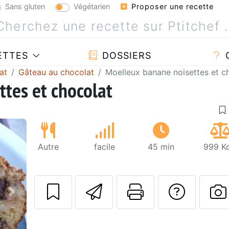
Sans gluten
Végétarien
Proposer une recette
ETTES
DOSSIERS
at
Gâteau au chocolat
Moelleux banane noisettes et c
tes et chocolat
Autre
facile
45 min
999 Kc
Envoyer cette r
Imprimer c
Poser
Suivant
P