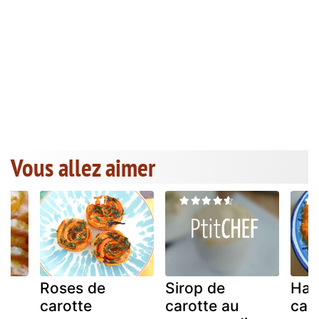
Vous allez aimer
Roses de
Sirop de
Hal
carotte
carotte au
car