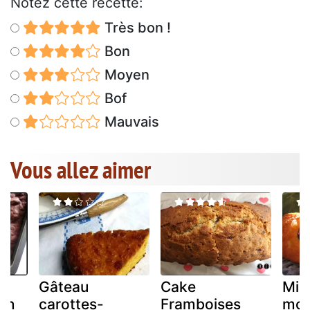
Notez cette recette:
Très bon !
Bon
Moyen
Bof
Mauvais
Vous allez aimer
ux
Gâteau
Cake
Min
can
carottes-
Framboises
moe