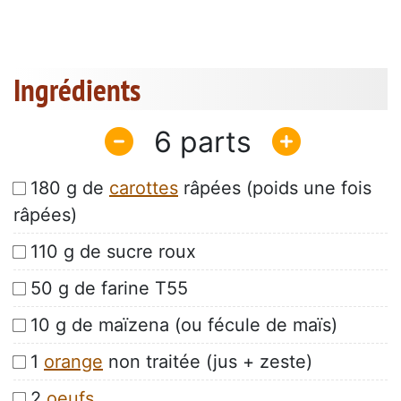
Ingrédients
6
180 g de
carottes
râpées (poids une fois
râpées)
110 g de sucre roux
50 g de farine T55
10 g de maïzena (ou fécule de maïs)
1
orange
non traitée (jus + zeste)
2
oeufs