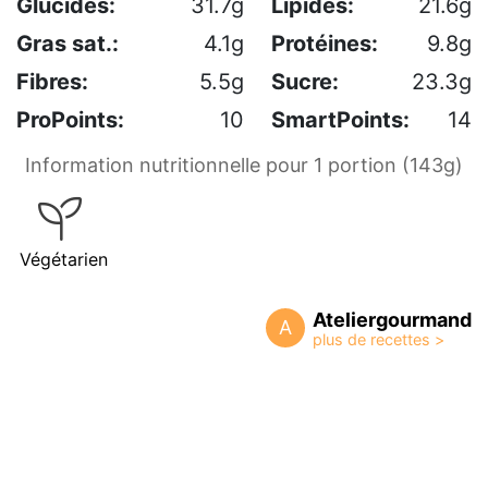
Glucides:
31.7g
Lipides:
21.6g
Gras sat.:
4.1g
Protéines:
9.8g
Fibres:
5.5g
Sucre:
23.3g
ProPoints:
10
SmartPoints:
14
Information nutritionnelle pour 1 portion (143g)
Végétarien
Ateliergourmand
A