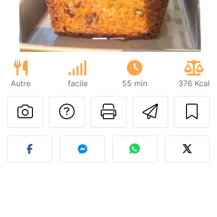
Autre
facile
55 min
376 Kcal
Poser une question
Imprimer cet
Envoyer
Publier votre photo de cet