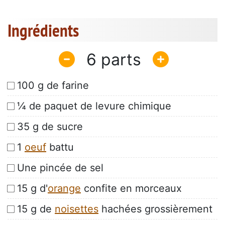
Ingrédients
6
100 g de farine
¼ de paquet de levure chimique
35 g de sucre
1
oeuf
battu
Une pincée de sel
15 g d'
orange
confite en morceaux
15 g de
noisettes
hachées grossièrement