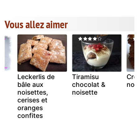
Vous allez aimer
Leckerlis de
Tiramisu
Cro
bâle aux
chocolat &
noi
noisettes,
noisette
cerises et
oranges
confites