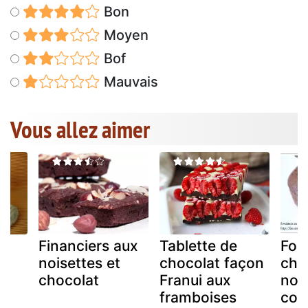
Bon
Moyen
Bof
Mauvais
Vous allez aimer
 à
Financiers aux
Tablette de
Fon
noisettes et
chocolat façon
cho
chocolat
Franui aux
noi
framboises
cou