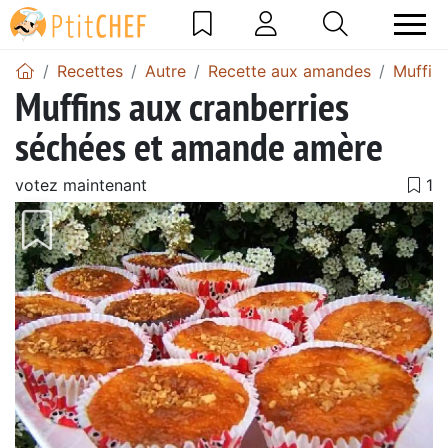
Recettes
Autre
Recette aux amandes
Muffin
Muffins aux cranberries
séchées et amande amère
votez maintenant