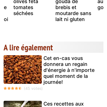
olives feta
gouda de
au s
tte
tomates
brebis et
gou
séchées
moutarde sans
/noi
lait ni gluten
A lire également
Cet en-cas vous
donnera un regain
d'énergie à n'importe
quel moment de la
journée!
Ces recettes aux