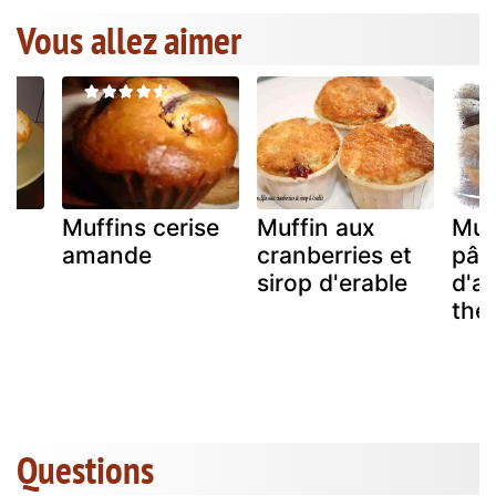
Vous allez aimer
Muffins cerise
Muffin aux
Muff
amande
cranberries et
pât
sirop d'erable
d'a
the
Questions