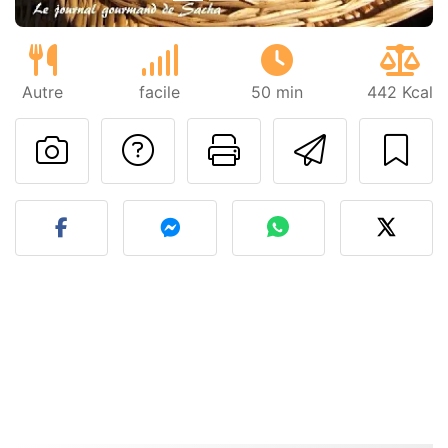
Autre
facile
50 min
442 Kcal
Poser une question
Imprimer cet
Envoyer
Publier votre photo de cet