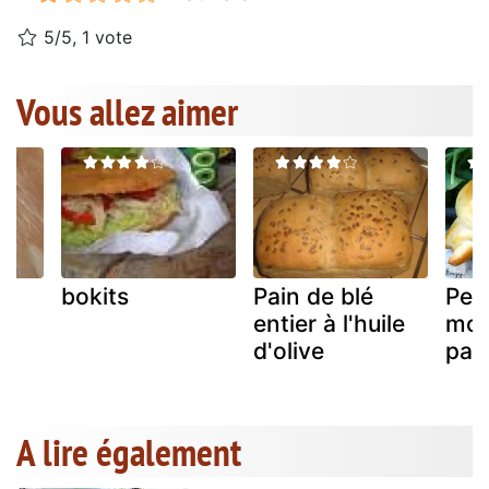
5/5, 1 vote
Vous allez aimer
bokits
Pain de blé
Peti
entier à l'huile
moi
d'olive
pain
A lire également