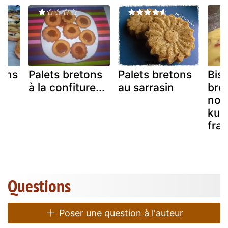
sins
Palets bretons
Palets bretons
Bisc
à la confiture...
au sarrasin
bre
noi
kum
frai
Questions
Poser une question à l'auteur