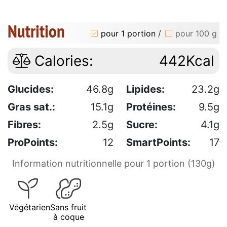
Nutrition
pour 1 portion
/
pour 100 g
Calories:
442Kcal
Glucides:
46.8g
Lipides:
23.2g
Gras sat.:
15.1g
Protéines:
9.5g
Fibres:
2.5g
Sucre:
4.1g
ProPoints:
12
SmartPoints:
17
Information nutritionnelle pour 1 portion (130g)
Végétarien
Sans fruit
à coque