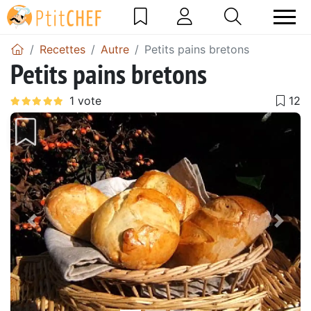
Recettes
Autre
Petits pains bretons
Petits pains bretons
Précédent
Suiv