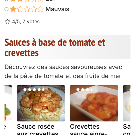
Mauvais
4/5, 7 votes
Sauces à base de tomate et
crevettes
Découvrez des sauces savoureuses avec
de la pâte de tomate et des fruits de mer
te
Sauce rosée
Crevettes
Sau
aux crevettes
sauce aigre-
cou