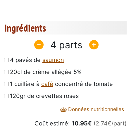
Ingrédients
4
4 pavés de
saumon
20cl de crème allégée 5%
1 cuillère à
café
concentré de tomate
120gr de crevettes roses
Données nutritionnelles
Coût estimé:
10.95
€
(2.74€/part)