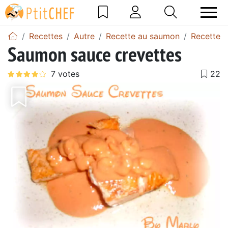
Recettes
Autre
Recette au saumon
Recettes
Saumon sauce crevettes