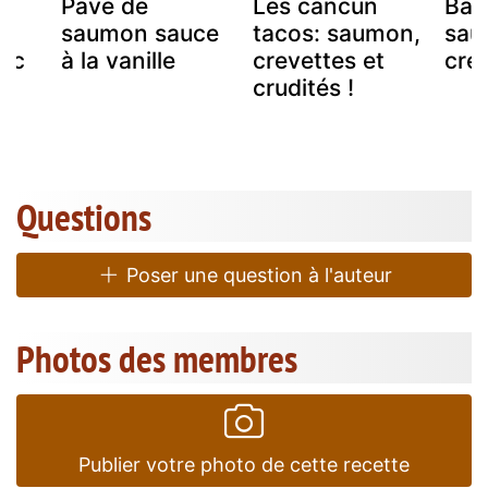
a
Pavé de
Les cancun
Ball
saumon sauce
tacos: saumon,
sau
uoc
à la vanille
crevettes et
cre
crudités !
Questions
Poser une question à l'auteur
Photos des membres
Publier votre photo de cette recette