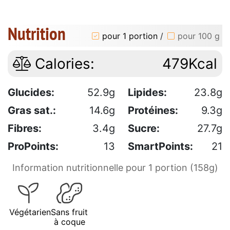
Nutrition
pour 1 portion
/
pour 100 g
Calories:
479Kcal
Glucides:
52.9g
Lipides:
23.8g
Gras sat.:
14.6g
Protéines:
9.3g
Fibres:
3.4g
Sucre:
27.7g
ProPoints:
13
SmartPoints:
21
Information nutritionnelle pour 1 portion (158g)
Végétarien
Sans fruit
à coque