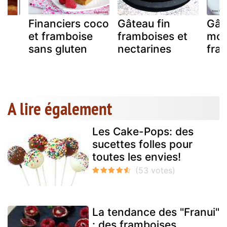
Financiers coco
Gâteau fin
Gât
et framboise
framboises et
moe
sans gluten
nectarines
fra
A lire également
Les Cake-Pops: des
sucettes folles pour
toutes les envies!
La tendance des "Franui"
: des framboises