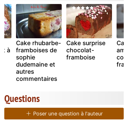
Cake rhubarbe-
Cake surprise
Cak
et à
framboises de
chocolat-
ama
e
sophie
framboise
coul
dudemaine et
fra
autres
commentaires
Questions
Poser une question à l'auteur