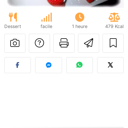
Dessert
facile
1 heure
479 Kcal
Poser une question
Imprimer cet
Envoyer
Publier votre photo de cet