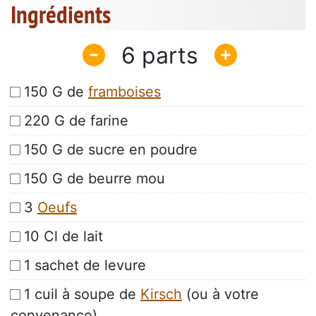
Ingrédients
6
150 G de
framboises
220 G de farine
150 G de sucre en poudre
150 G de beurre mou
3
Oeufs
10 Cl de lait
1 sachet de levure
1 cuil à soupe de
Kirsch
(ou à votre
convenance)