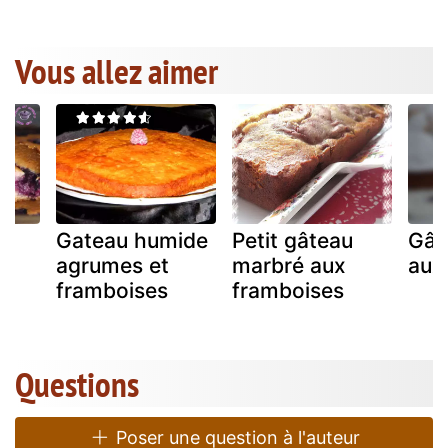
Vous allez aimer
Gateau humide
Petit gâteau
Gât
ux
agrumes et
marbré aux
aux
framboises
framboises
Questions
Poser une question à l'auteur