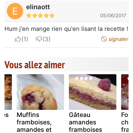
elinaott
E
05/06/2017
Hum j'en mange rien qu'en lisant la recette !
I apreciate
I do not appreciate
signaler
Vous allez aimer
des
Muffins
Gâteau
Fon
framboises,
amandes
cho
amandes et
framboises
fra