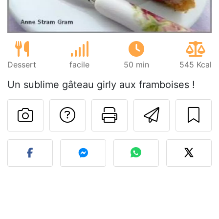
Dessert
facile
50 min
545 Kcal
Un sublime gâteau girly aux framboises !
Poser une question
Imprimer cet
Envoyer
Publier votre photo de cet