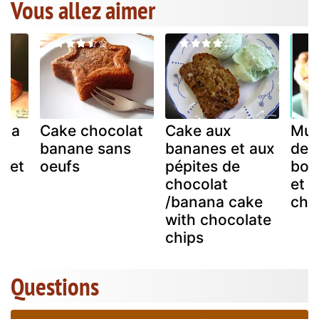
Vous allez aimer
 la
Cake chocolat
Cake aux
Muff
x
banane sans
bananes et aux
de 
s et
oeufs
pépites de
bou
chocolat
et 
/banana cake
cho
with chocolate
chips
Questions