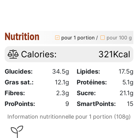
Nutrition
pour 1 portion
/
pour 100 g
Calories:
321Kcal
Glucides:
34.5g
Lipides:
17.5g
Gras sat.:
12.1g
Protéines:
5.1g
Fibres:
2.3g
Sucre:
21.1g
ProPoints:
9
SmartPoints:
15
Information nutritionnelle pour 1 portion (108g)