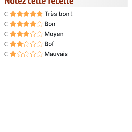
Notez cette recette
Très bon !
Bon
Moyen
Bof
Mauvais