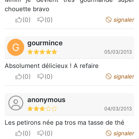
chouette bravo
I apreciate
I do not appreciate
signaler
gourmince
G
05/03/2013
Absolument délicieux ! A refaire
I apreciate
I do not appreciate
signaler
anonymous
04/03/2013
Les petirons née pa tros ma tasse de thé
I apreciate
I do not appreciate
signaler