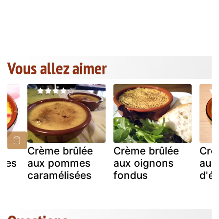
Vous allez aimer
ée
Crème brûlée
Crème brûlée
Crè
ises
aux pommes
aux oignons
au s
caramélisées
fondus
d'ér