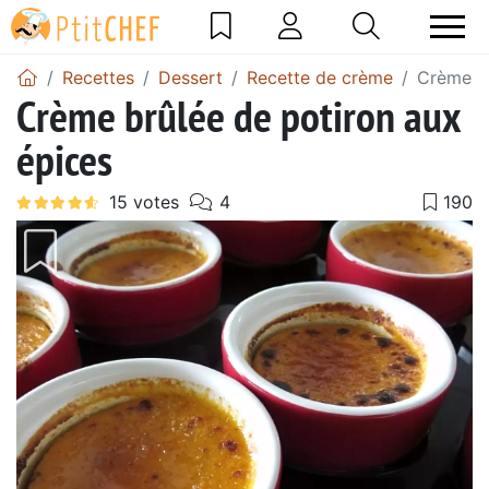
Recettes
Dessert
Recette de crème
Crème br
Crème brûlée de potiron aux
épices