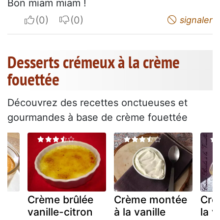
Bon miam miam !
I apreciate
I do not appreciate
signaler
Desserts crémeux à la crème
fouettée
Découvrez des recettes onctueuses et
gourmandes à base de crème fouettée
Crème brûlée
Crème montée
Crè
a
vanille-citron
à la vanille
la v