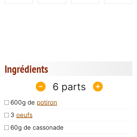
Ingrédients
6
600g de
potiron
3
oeufs
60g de cassonade