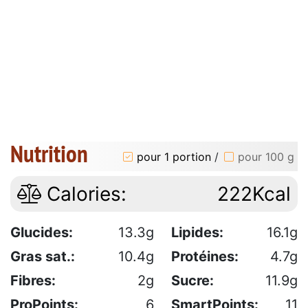
Nutrition
pour 1 portion
/
pour 100 g
Calories:
222Kcal
Glucides:
13.3g
Lipides:
16.1g
Gras sat.:
10.4g
Protéines:
4.7g
Fibres:
2g
Sucre:
11.9g
ProPoints:
6
SmartPoints:
11