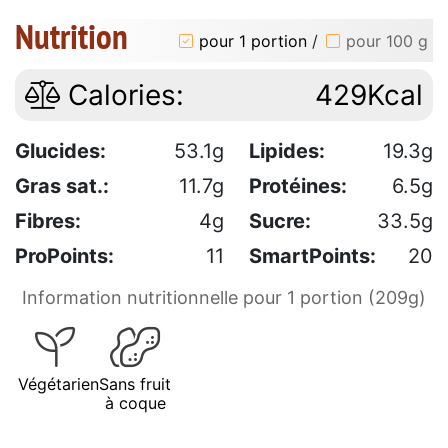
Nutrition
pour 1 portion
/
pour 100 g
Calories:
429Kcal
Glucides:
53.1g
Lipides:
19.3g
Gras sat.:
11.7g
Protéines:
6.5g
Fibres:
4g
Sucre:
33.5g
ProPoints:
11
SmartPoints:
20
Information nutritionnelle pour 1 portion (209g)
Végétarien
Sans fruit
à coque