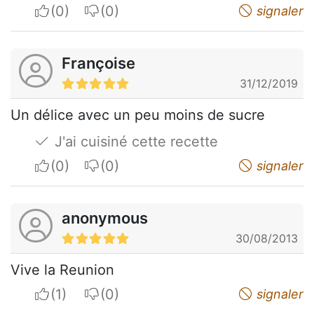
I apreciate
I do not appreciate
signaler
Françoise
31/12/2019
Un délice avec un peu moins de sucre
J'ai cuisiné cette recette
I apreciate
I do not appreciate
signaler
anonymous
30/08/2013
Vive la Reunion
I apreciate
I do not appreciate
signaler