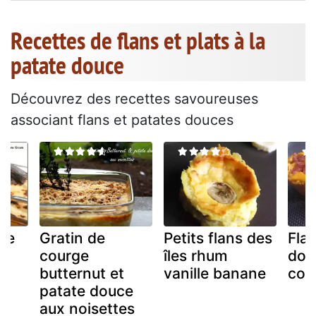
Recettes de flans et plats à la
patate douce
Découvrez des recettes savoureuses
associant flans et patates douces
de
Gratin de
Petits flans des
Fla
courge
îles rhum
douc
ce
butternut et
vanille banane
coc
patate douce
aux noisettes