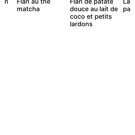
 en
Flan au thé
Flan de patate
Las
e
matcha
douce au lait de
pat
coco et petits
lardons