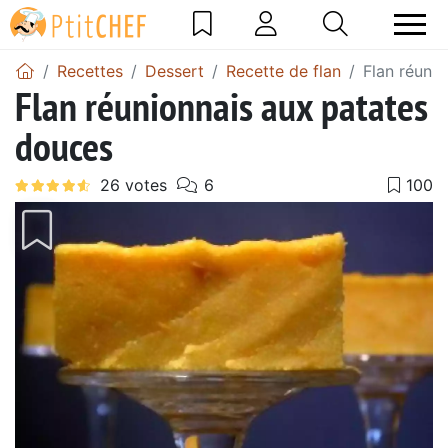
Recettes
Dessert
Recette de flan
Flan réuni
Flan réunionnais aux patates
douces