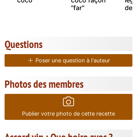
coco
coco façon
légu
"far"
de 
Questions
Poser une question à l'auteur
Photos des membres
Publier votre photo de cette recette