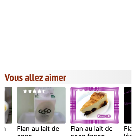
Vous allez aimer
on
Flan au lait de
Flan au lait de
Fla