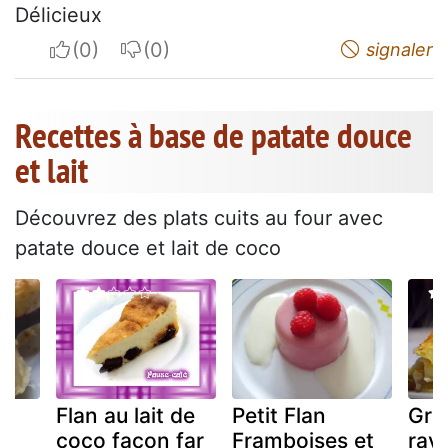
Délicieux
I apreciate
I do not appreciate
signaler
Recettes à base de patate douce
et lait
Découvrez des plats cuits au four avec
patate douce et lait de coco
Flan au lait de
Petit Flan
Grat
coco façon far
Framboises et
rav