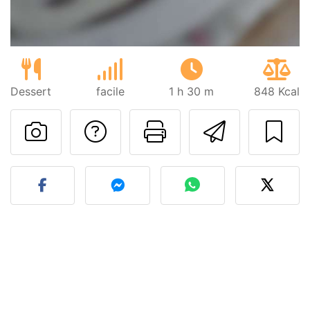
Dessert
facile
1 h 30 m
848 Kcal
Poser une question
Imprimer cet
Envoyer
Publier votre photo de cet