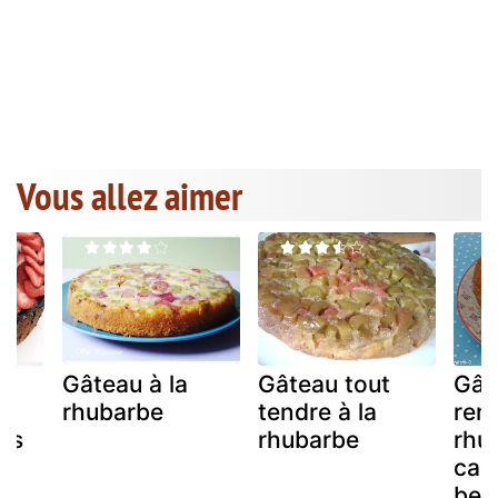
Vous allez aimer
Gâteau à la
Gâteau tout
Gât
rhubarbe
tendre à la
renv
ns
rhubarbe
rhu
car
beu