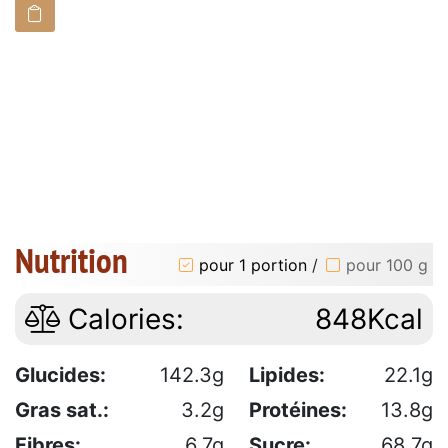
Nutrition
pour 1 portion
/
pour 100 g
Calories:
848Kcal
Glucides:
142.3g
Lipides:
22.1g
Gras sat.:
3.2g
Protéines:
13.8g
Fibres:
6.7g
Sucre:
68.7g