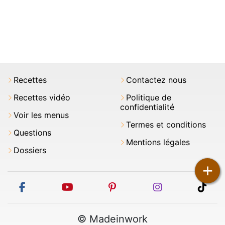
Recettes
Contactez nous
Recettes vidéo
Politique de
confidentialité
Voir les menus
Termes et conditions
Questions
Mentions légales
Dossiers
+
facebook
youtube
pinterest
instagram
tikt
© Madeinwork