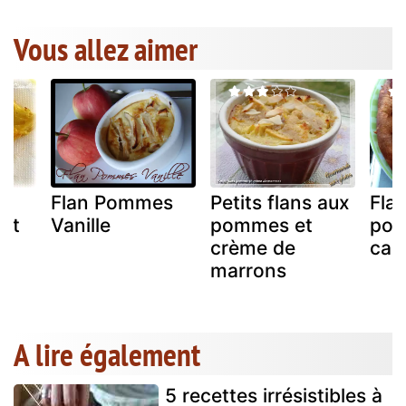
Vous allez aimer
er
Flan Pommes
Petits flans aux
Fla
ant
Vanille
pommes et
po
s
crème de
car
marrons
A lire également
5 recettes irrésistibles à