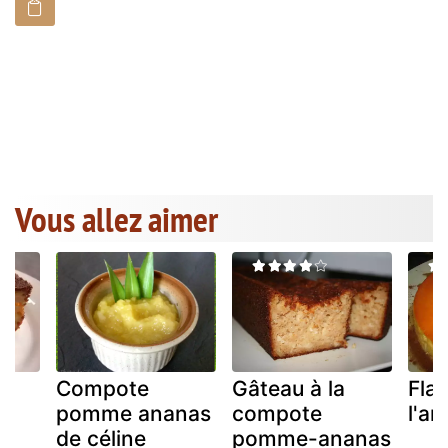
Vous allez aimer
Compote
Gâteau à la
Flan
s
pomme ananas
compote
l'an
de céline
pomme-ananas