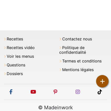
Recettes
Contactez nous
Recettes vidéo
Politique de
confidentialité
Voir les menus
Termes et conditions
Questions
Mentions légales
Dossiers
+
facebook
youtube
pinterest
instagram
tikt
© Madeinwork