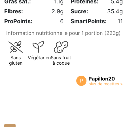
Gras sat.:
1.1g
Protéines:
5.4g
Fibres:
2.9g
Sucre:
35.4g
ProPoints:
6
SmartPoints:
11
Information nutritionnelle pour 1 portion (223g)
Sans
Végétarien
Sans fruit
gluten
à coque
Papillon20
P