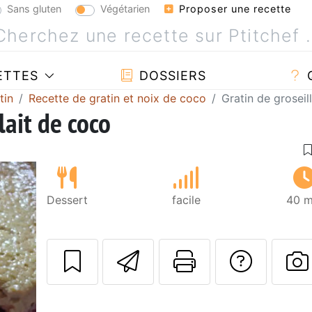
Sans gluten
Végétarien
Proposer une recette
ETTES
DOSSIERS
tin
Recette de gratin et noix de coco
Gratin de groseil
lait de coco
Dessert
facile
40 m
Envoyer cette r
Imprimer c
Poser
P