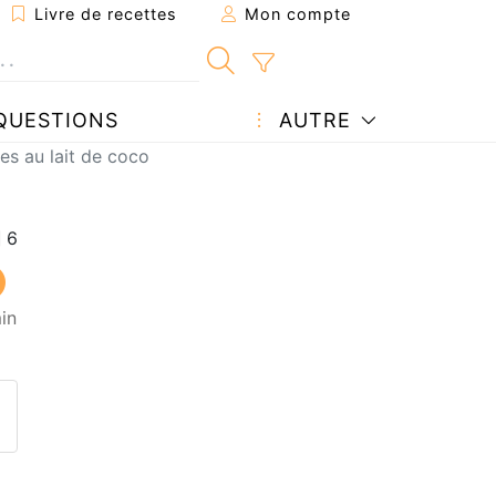
Livre de recettes
Mon compte
QUESTIONS
AUTRE
les au lait de coco
in
ecette à un ami
ette page
 une question à l'auteur
ublier votre photo de cette r