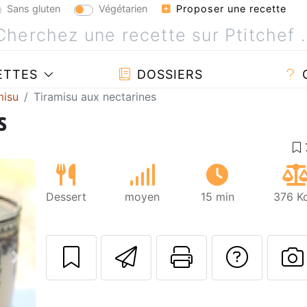
Sans gluten
Végétarien
Proposer une recette
ETTES
DOSSIERS
misu
Tiramisu aux nectarines
s
Dessert
moyen
15 min
376 Kc
Envoyer cette r
Imprimer c
Poser
Suivant
P