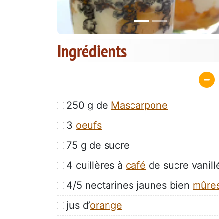
Ingrédients
250 g de
Mascarpone
3
oeufs
75 g de sucre
4 cuillères à
café
de sucre vanill
4/5 nectarines jaunes bien
mûre
jus d’
orange