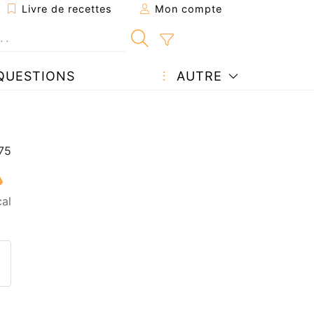
Livre de recettes
Mon compte
QUESTIONS
AUTRE
al
ecette à un ami
ette page
 une question à l'auteur
ublier votre photo de cette r