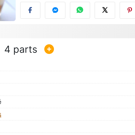
4
é
s