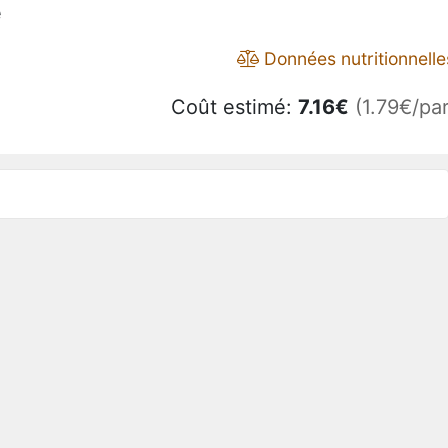
e
Données nutritionnelle
Coût estimé:
7.16
€
(1.79€/par