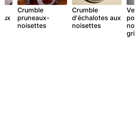
Crumble
Crumble
Ver
 aux
pruneaux-
d'échalotes aux
pot
noisettes
noisettes
noi
gril