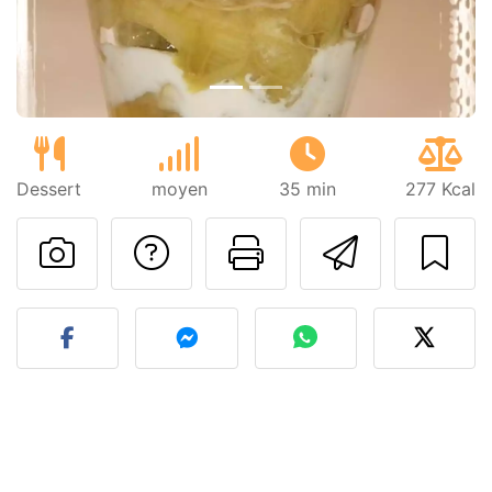
Dessert
moyen
35 min
277 Kcal
Poser une question
Imprimer cet
Envoyer
Publier votre photo de cet