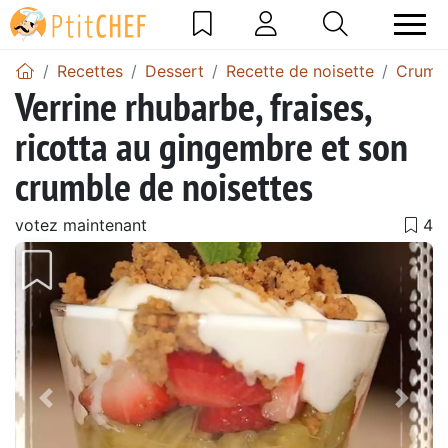
Recettes
Dessert
Recette de noisette
Crumbl
Verrine rhubarbe, fraises,
ricotta au gingembre et son
crumble de noisettes
votez maintenant
Précédent
Suiv