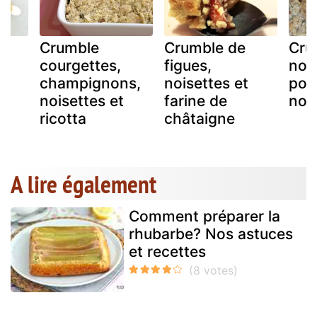
Crumble
Crumble de
Cru
courgettes,
figues,
noi
champignons,
noisettes et
poir
noisettes et
farine de
noi
ricotta
châtaigne
A lire également
Comment préparer la
rhubarbe? Nos astuces
et recettes