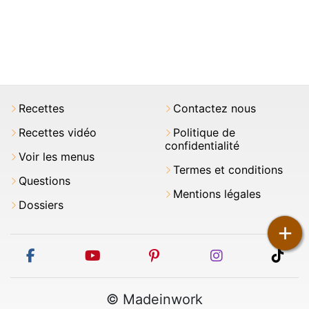
Recettes
Contactez nous
Recettes vidéo
Politique de
confidentialité
Voir les menus
Termes et conditions
Questions
Mentions légales
Dossiers
+
facebook
youtube
pinterest
instagram
tikt
© Madeinwork