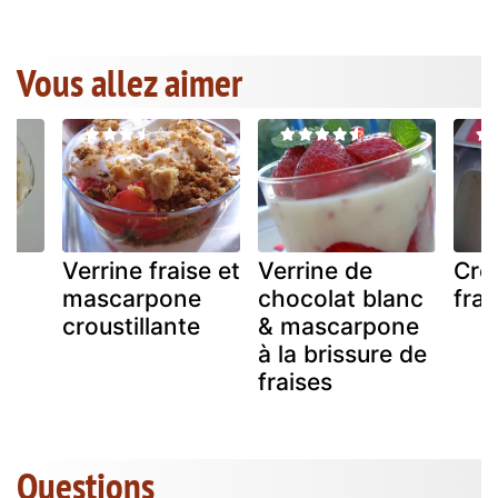
Vous allez aimer
Verrine fraise et
Verrine de
Cre
mascarpone
chocolat blanc
fra
croustillante
& mascarpone
e
à la brissure de
fraises
Questions