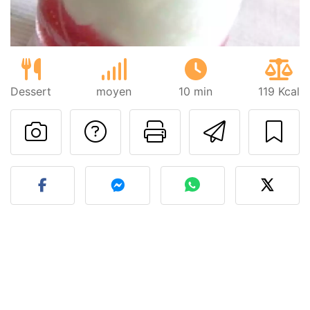
Dessert
moyen
10 min
119 Kcal
Poser une question
Imprimer cet
Envoyer
Publier votre photo de cet