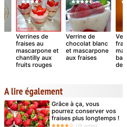
Verrines de
Verrine de
Ver
fraises au
chocolat blanc
frai
mascarpone et
et mascarpone
mas
e
chantilly aux
aux fraises
bana
fruits rouges
de 
A lire également
Grâce à ça, vous
pourrez conserver vos
fraises plus longtemps !