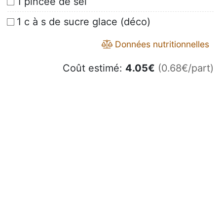
1 pincée de sel
1 c à s de sucre glace (déco)
Données nutritionnelles
Coût estimé:
4.05
€
(0.68€/part)