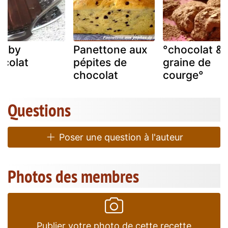
amby
Panettone aux
°chocolat &
ocolat
pépites de
graine de
chocolat
courge°
Questions
Poser une question à l'auteur
Photos des membres
Publier votre photo de cette recette