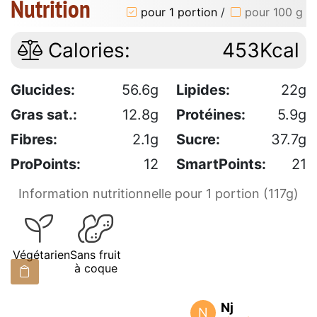
Nutrition
pour 1 portion
/
pour 100 g
Calories:
453Kcal
Glucides:
56.6g
Lipides:
22g
Gras sat.:
12.8g
Protéines:
5.9g
Fibres:
2.1g
Sucre:
37.7g
ProPoints:
12
SmartPoints:
21
Information nutritionnelle pour 1 portion (117g)
Végétarien
Sans fruit
à coque
Nj
N