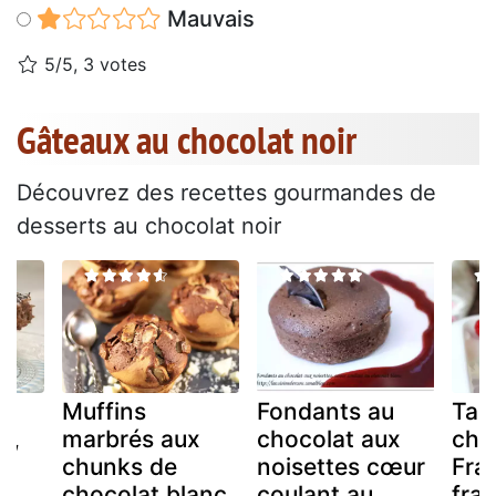
Mauvais
5/5, 3 votes
Gâteaux au chocolat noir
Découvrez des recettes gourmandes de
desserts au chocolat noir
Muffins
Fondants au
Tab
r,
marbrés aux
chocolat aux
cho
chunks de
noisettes cœur
Fra
chocolat blanc
coulant au
fra