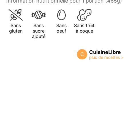
Information nutritionnelle pour 1 portion (465g)
Sans
Sans
Sans
Sans fruit
gluten
sucre
oeuf
à coque
ajouté
CuisineLibre
C