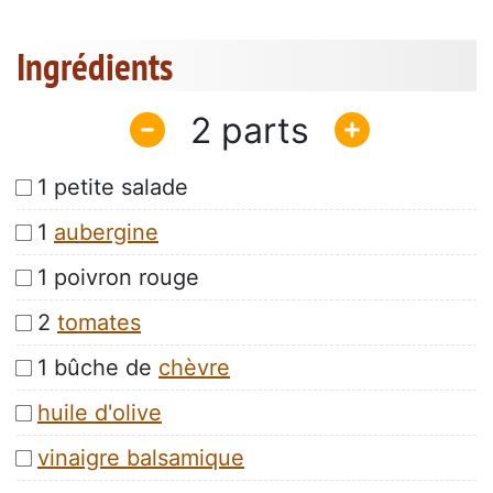
Ingrédients
2
1 petite salade
1
aubergine
1 poivron rouge
2
tomates
1 bûche de
chèvre
huile d'olive
vinaigre balsamique