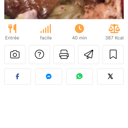
Entrée
facile
40 min
387 Kcal
Poser une question
Imprimer cet
Envoyer
Publier votre photo de cet