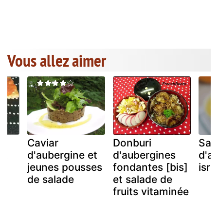
Vous allez aimer
Caviar
Donburi
Sal
et
d'aubergine et
d'aubergines
d'a
jeunes pousses
fondantes [bis]
isra
de salade
et salade de
fruits vitaminée