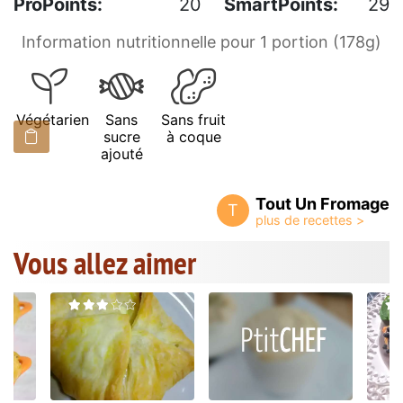
ProPoints:
20
SmartPoints:
29
Information nutritionnelle pour 1 portion (178g)
Végétarien
Sans
Sans fruit
sucre
à coque
ajouté
Tout Un Fromage
T
Vous allez aimer