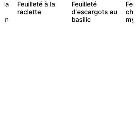
 la
Feuilleté à la
Feuilleté
Feui
raclette
d'escargots au
chè
 en
basilic
myrt