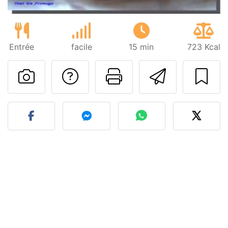
Entrée
facile
15 min
723 Kcal
Poser une question
Imprimer cet
Envoyer
Publier votre photo de cet