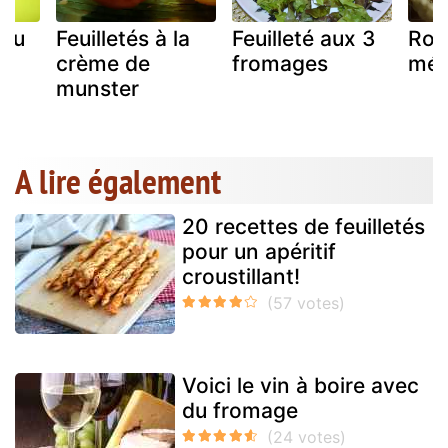
 au
Feuilletés à la
Feuilleté aux 3
Roul
crème de
fromages
méc
munster
A lire également
20 recettes de feuilletés
pour un apéritif
croustillant!
Voici le vin à boire avec
du fromage