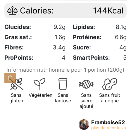
Calories:
144Kcal
Glucides:
9.2g
Lipides:
8.1g
Gras sat.:
1.6g
Protéines:
6.6g
Fibres:
3.4g
Sucre:
4g
ProPoints:
4
SmartPoints:
5
Information nutritionnelle pour 1 portion (200g)
Sans
Végétarien
Sans
Sans
Sans fruit
gluten
lactose
sucre
à coque
ajouté
Framboise52