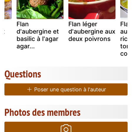
Flan
Flan léger
Fla
et
d'aubergine et
d'aubergine aux
aub
basilic à l'agar
deux poivrons
rico
agar...
tom
con
Questions
Poser une question à l'auteur
Photos des membres