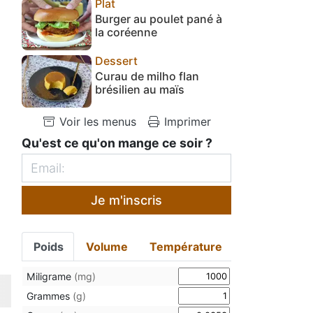
Plat
Burger au poulet pané à
la coréenne
Dessert
Curau de milho flan
brésilien au maïs
Voir les menus
Imprimer
Qu'est ce qu'on mange ce soir ?
Je m'inscris
Poids
Volume
Température
Miligrame
(mg)
Grammes
(g)