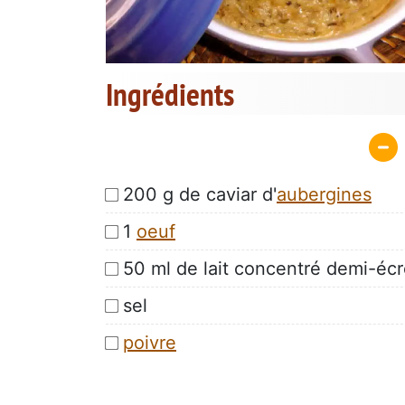
Ingrédients
200 g de caviar d'
aubergines
1
oeuf
50 ml de lait concentré demi-éc
sel
poivre