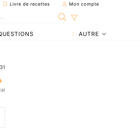
Livre de recettes
Mon compte
QUESTIONS
AUTRE
cal
ecette à un ami
ette page
 une question à l'auteur
ublier votre photo de cette r