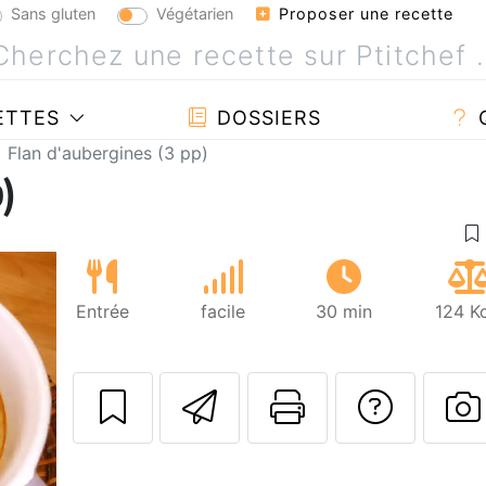
Sans gluten
Végétarien
Proposer une recette
ETTES
DOSSIERS
Flan d'aubergines (3 pp)
)
Entrée
facile
30 min
124 K
Envoyer cette r
Imprimer c
Poser
P