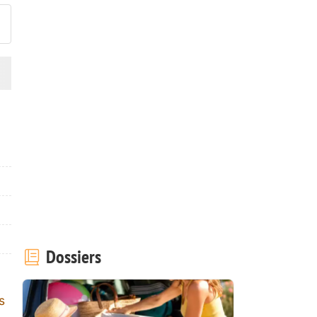
Dossiers
s