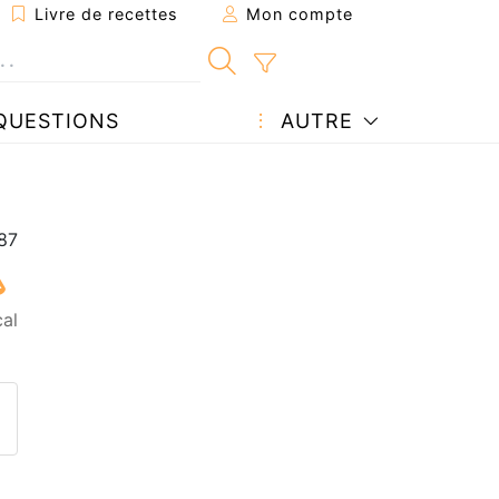
Livre de recettes
Mon compte
QUESTIONS
AUTRE
cal
ecette à un ami
ette page
 une question à l'auteur
ublier votre photo de cette r