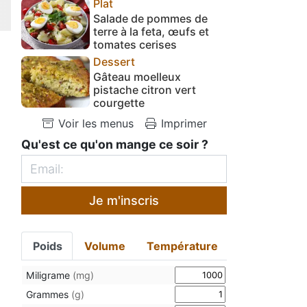
Plat
Salade de pommes de
terre à la feta, œufs et
tomates cerises
Dessert
Gâteau moelleux
pistache citron vert
courgette
Voir les menus
Imprimer
Qu'est ce qu'on mange ce soir ?
Je m'inscris
Poids
Volume
Température
Miligrame
(mg)
Grammes
(g)