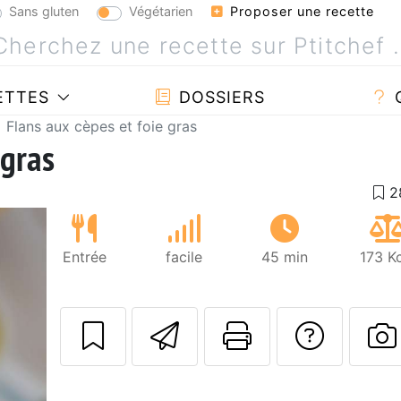
Sans gluten
Végétarien
Proposer une recette
ETTES
DOSSIERS
Flans aux cèpes et foie gras
 gras
Entrée
facile
45 min
173 K
Envoyer cette r
Imprimer c
Poser
P