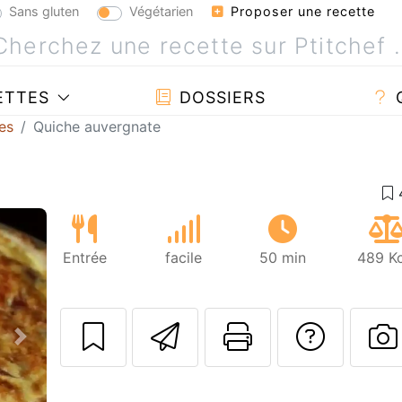
Sans gluten
Végétarien
Proposer une recette
ETTES
DOSSIERS
es
Quiche auvergnate
Entrée
facile
50 min
489 Kc
Envoyer cette r
Imprimer c
Poser
Suivant
P