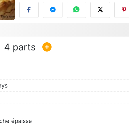
4
ays
îche épaisse