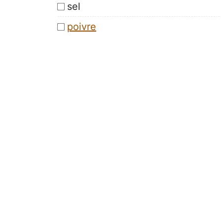
sel
poivre