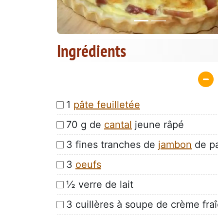
Ingrédients
1
pâte feuilletée
70 g de
cantal
jeune râpé
3 fines tranches de
jambon
de p
3
oeufs
½ verre de lait
3 cuillères à soupe de crème fra