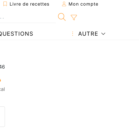
Livre de recettes
Mon compte
QUESTIONS
AUTRE
al
ecette à un ami
ette page
 une question à l'auteur
ublier votre photo de cette r