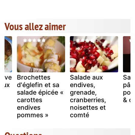
Vous allez aimer
dive
Brochettes
Salade aux
Sal
deux
d'églefin et sa
endives,
pât
salade épicée «
grenade,
pom
carottes
cranberries,
& c
endives
noisettes et
pommes »
comté