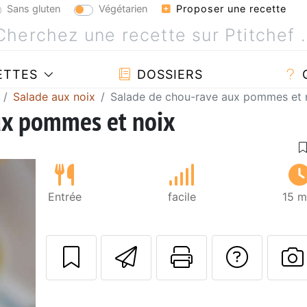
Sans gluten
Végétarien
Proposer une recette
ETTES
DOSSIERS
Salade aux noix
Salade de chou-rave aux pommes et 
ux pommes et noix
Entrée
facile
15 m
Envoyer cette r
Imprimer c
Poser
P