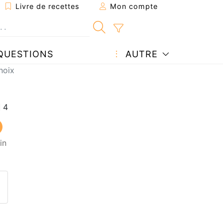
Livre de recettes
Mon compte
QUESTIONS
AUTRE
noix
in
ecette à un ami
ette page
 une question à l'auteur
ublier votre photo de cette r