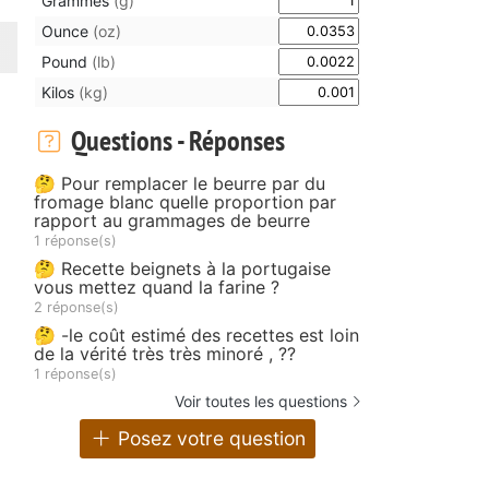
Grammes
(g)
Ounce
(oz)
Pound
(lb)
Kilos
(kg)
Questions - Réponses
🤔 Pour remplacer le beurre par du
fromage blanc quelle proportion par
rapport au grammages de beurre
1 réponse(s)
🤔 Recette beignets à la portugaise
vous mettez quand la farine ?
2 réponse(s)
🤔 -le coût estimé des recettes est loin
de la vérité très très minoré , ??
1 réponse(s)
Voir toutes les questions
Posez votre question