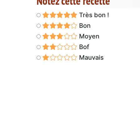
Notez cette recette
Très bon !
Bon
Moyen
Bof
Mauvais