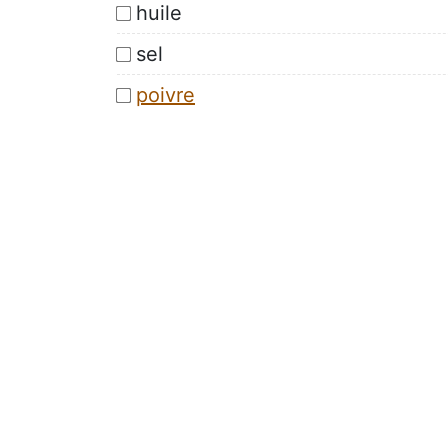
huile
sel
poivre