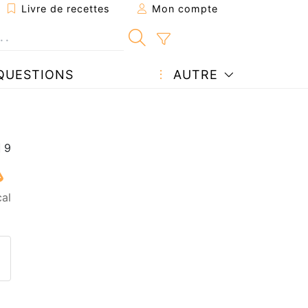
Livre de recettes
Mon compte
QUESTIONS
AUTRE
cal
ecette à un ami
ette page
 une question à l'auteur
ublier votre photo de cette r