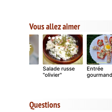
Vous allez aimer
Slata jdida
Salade russe
Entrée
(salade
"olivier"
gourman
israelienne)
Questions