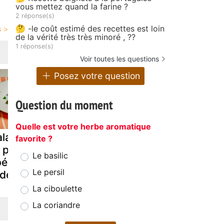
vous mettez quand la farine ?
2 réponse(s)
🤔 -le coût estimé des recettes est loin
de la vérité très très minoré , ??
1 réponse(s)
Voir toutes les questions
Posez votre question
Question du moment
Quelle est votre herbe aromatique
lade au lard
Salade
Salade
favorite ?
 pissenlit,
composée
composee
Le basilic
écialité
Le persil
rdennaise
La ciboulette
La coriandre