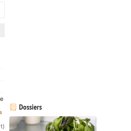
ne
Dossiers
s
t)