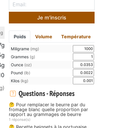
Je m'inscris
 g
Poids
Volume
Température
7g
Miligrame
(mg)
5g
Grammes
(g)
6g
Ounce
(oz)
Pound
(lb)
10
Kilos
(kg)
g)
Questions - Réponses
🤔 Pour remplacer le beurre par du
fromage blanc quelle proportion par
rapport au grammages de beurre
1 réponse(s)
🤔 Recette beignets à la portugaise