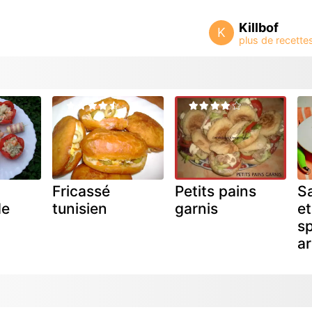
Killbof
K
Fricassé
Petits pains
Sa
de
tunisien
garnis
et
sp
a