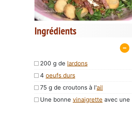
Ingrédients
200 g de
lardons
4
oeufs durs
75 g de croutons à l'
ail
Une bonne
vinaigrette
avec une b