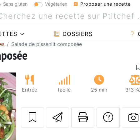
Sans gluten
Végétarien
Proposer une recette
ETTES
DOSSIERS
es
Salade de pissenlit composée
mposée
Entrée
facile
25 min
313 K
Envoyer cette r
Imprimer c
Poser
P