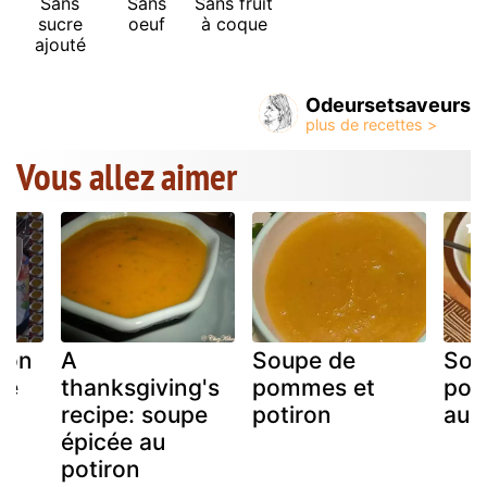
Sans
Sans
Sans fruit
sucre
oeuf
à coque
ajouté
Odeursetsaveurs
Vous allez aimer
ron
A
Soupe de
Sou
mé
thanksgiving's
pommes et
poti
recipe: soupe
potiron
au b
épicée au
potiron