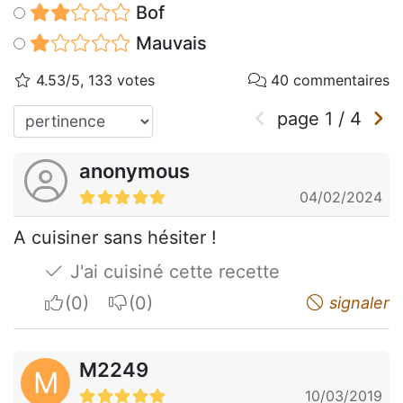
Bof
Mauvais
4.53/5, 133 votes
40 commentaires
page
1
/
4
anonymous
04/02/2024
A cuisiner sans hésiter !
J'ai cuisiné cette recette
I apreciate
I do not appreciate
signaler
M2249
M
10/03/2019