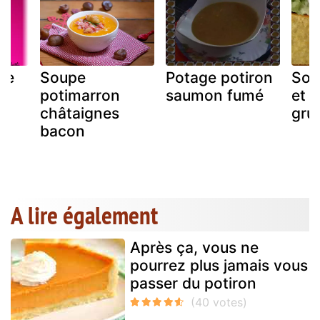
ge
Soupe
Potage potiron
Soup
t
potimarron
saumon fumé
et t
châtaignes
gru
bacon
A lire également
Après ça, vous ne
pourrez plus jamais vous
passer du potiron