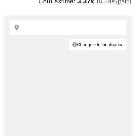
Coût estimé:
3.37
€
(0.84€/part)