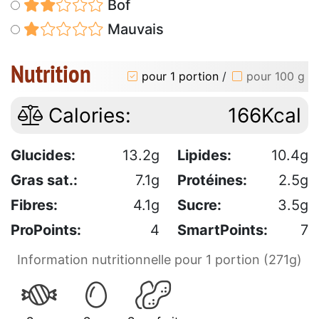
Bof
Mauvais
Nutrition
pour 1 portion
/
pour 100 g
Calories:
166Kcal
Glucides:
13.2g
Lipides:
10.4g
Gras sat.:
7.1g
Protéines:
2.5g
Fibres:
4.1g
Sucre:
3.5g
ProPoints:
4
SmartPoints:
7
Information nutritionnelle pour 1 portion (271g)