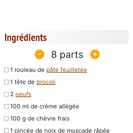
Ingrédients
8
1 rouleau de
pâte feuilletée
1 tête de
brocoli
2
oeufs
100 ml de crème allégée
100 g de chèvre frais
1 pincée de noix de muscade râpée