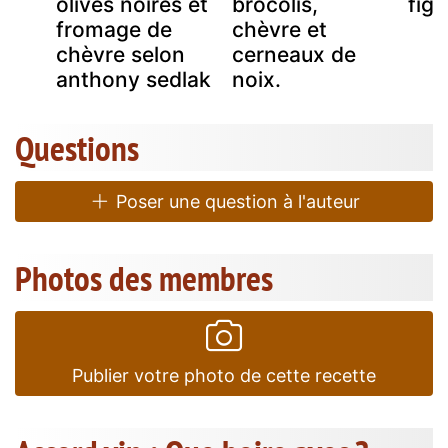
e
olives noires et
brocolis,
figu
fromage de
chèvre et
chèvre selon
cerneaux de
anthony sedlak
noix.
Questions
Poser une question à l'auteur
Photos des membres
Publier votre photo de cette recette