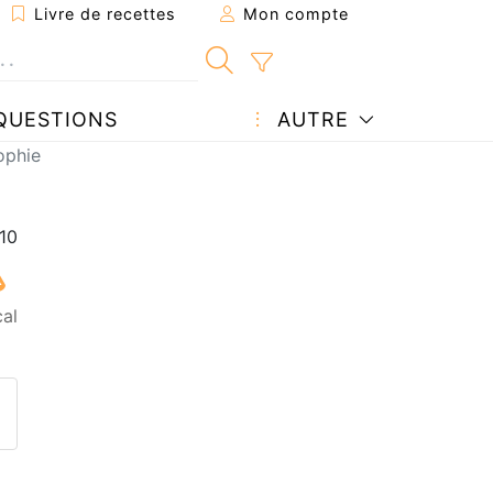
Livre de recettes
Mon compte
QUESTIONS
AUTRE
ophie
cal
ecette à un ami
ette page
 une question à l'auteur
ublier votre photo de cette r