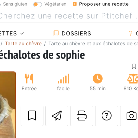
Sans gluten
Végétarien
Proposer une recette
ETTES
DOSSIERS
Tarte au chèvre
Tarte au chèvre et aux échalotes de s
 échalotes de sophie
Entrée
facile
55 min
910 K
Envoyer cette r
Imprimer c
Poser
Suivant
P