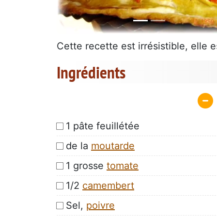
Cette recette est irrésistible, elle
Ingrédients
1 pâte feuillétée
de la
moutarde
1 grosse
tomate
1/2
camembert
Sel,
poivre