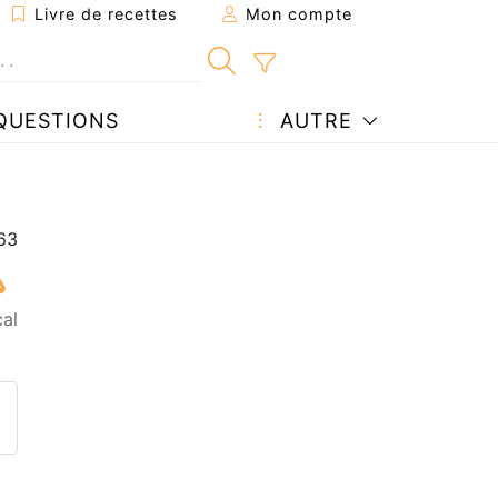
Livre de recettes
Mon compte
QUESTIONS
AUTRE
cal
ecette à un ami
ette page
 une question à l'auteur
ublier votre photo de cette r