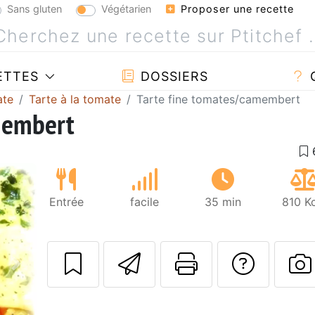
Sans gluten
Végétarien
Proposer une recette
ETTES
DOSSIERS
ate
Tarte à la tomate
Tarte fine tomates/camembert
membert
Entrée
facile
35 min
810 K
Envoyer cette r
Imprimer c
Poser
Suivant
P