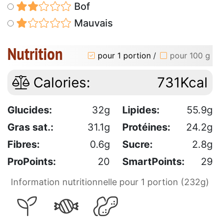
Bof
Mauvais
Nutrition
pour 1 portion
/
pour 100 g
Calories:
731Kcal
Glucides:
32g
Lipides:
55.9g
Gras sat.:
31.1g
Protéines:
24.2g
Fibres:
0.6g
Sucre:
2.8g
ProPoints:
20
SmartPoints:
29
Information nutritionnelle pour 1 portion (232g)