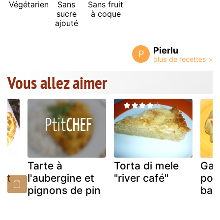
Végétarien
Sans
Sans fruit
sucre
à coque
ajouté
Pierlu
P
Vous allez aimer
Tarte à
Torta di mele
Gau
et
l'aubergine et
"river café"
poi
pignons de pin
bac
s