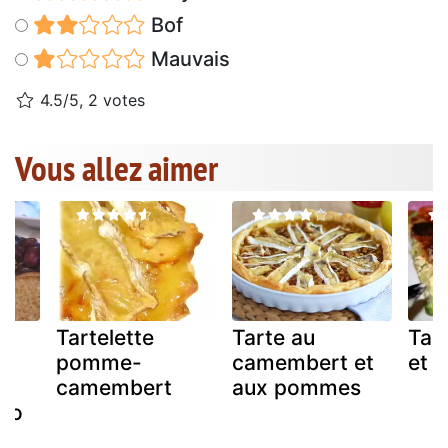
Bof
Mauvais
4.5/5, 2 votes
Vous allez aimer
Tartelette
Tarte au
Tar
pomme-
camembert et
et 
es
camembert
aux pommes
llo