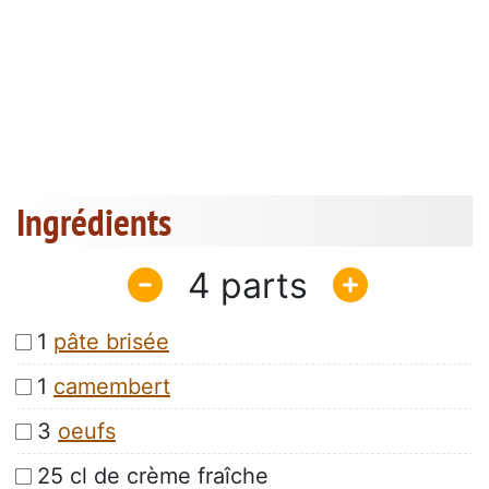
Ingrédients
4
1
pâte brisée
1
camembert
3
oeufs
25 cl de crème fraîche