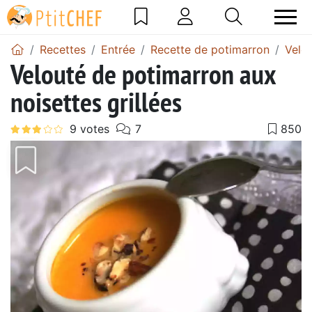
Recettes
Entrée
Recette de potimarron
Velo
Velouté de potimarron aux
noisettes grillées