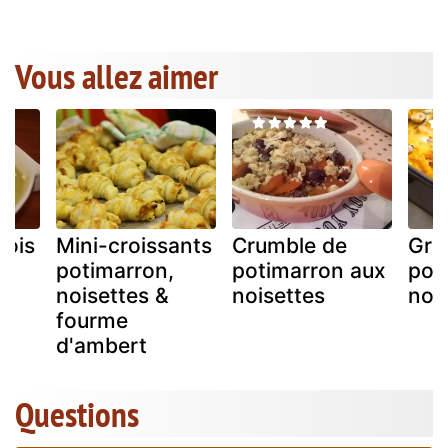
Vous allez aimer
pois
Mini-croissants
Crumble de
Gra
es
potimarron,
potimarron aux
pot
noisettes &
noisettes
noi
fourme
d'ambert
Questions