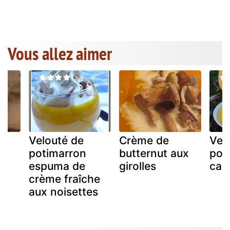
Vous allez aimer
Velouté de
Crème de
Vel
la
potimarron
butternut aux
poti
espuma de
girolles
car
crème fraîche
aux noisettes