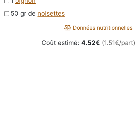
1
oignon
50 gr de
noisettes
Données nutritionnelles
Coût estimé:
4.52
€
(1.51€/part)