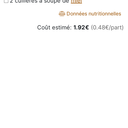
2 cuillères à soupe de
miel
Données nutritionnelles
Coût estimé:
1.92
€
(0.48€/part)