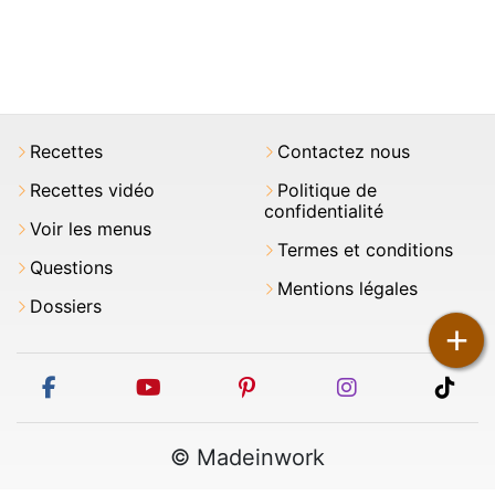
Recettes
Contactez nous
Recettes vidéo
Politique de
confidentialité
Voir les menus
Termes et conditions
Questions
Mentions légales
Dossiers
+
facebook
youtube
pinterest
instagram
tikt
© Madeinwork