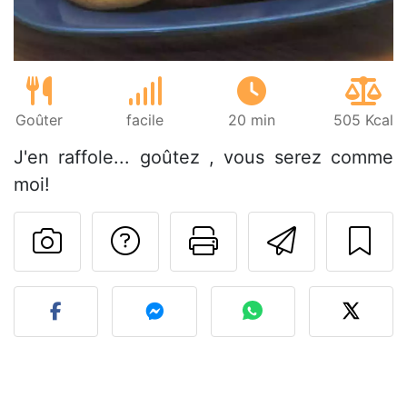
Goûter
facile
20 min
505 Kcal
J'en raffole... goûtez , vous serez comme
moi!
Poser une question
Imprimer cet
Envoyer
Publier votre photo de cet