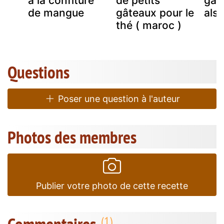
à la confiture
de petits
gat
de mangue
gâteaux pour le
als
thé ( maroc )
Questions
Poser une question à l'auteur
Photos des membres
Publier votre photo de cette recette