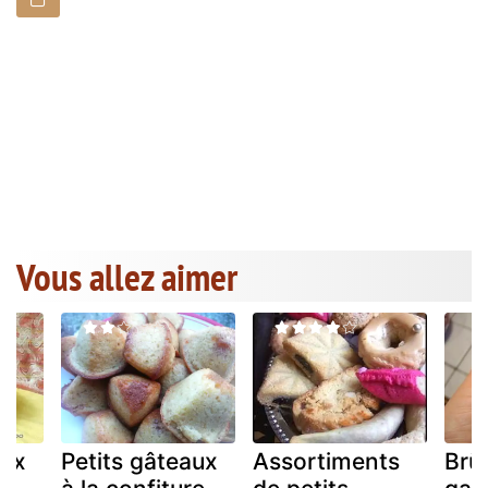
Vous allez aimer
aux
Petits gâteaux
Assortiments
Brü