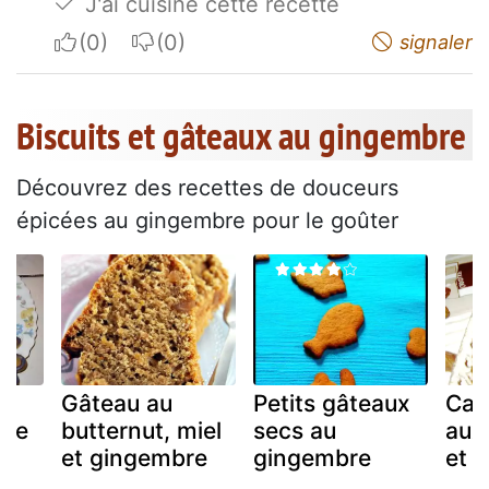
J'ai cuisiné cette recette
I apreciate
I do not appreciate
signaler
Biscuits et gâteaux au gingembre
Découvrez des recettes de douceurs
épicées au gingembre pour le goûter
Gâteau au
Petits gâteaux
Cak
de
butternut, miel
secs au
aux 
es
et gingembre
gingembre
et 