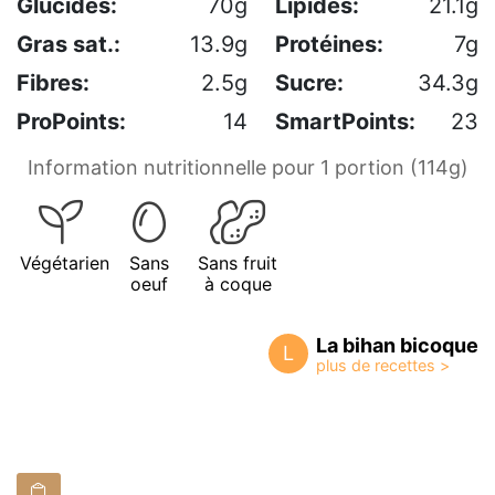
Glucides:
70g
Lipides:
21.1g
Gras sat.:
13.9g
Protéines:
7g
Fibres:
2.5g
Sucre:
34.3g
ProPoints:
14
SmartPoints:
23
Information nutritionnelle pour 1 portion (114g)
Végétarien
Sans
Sans fruit
oeuf
à coque
La bihan bicoque
L