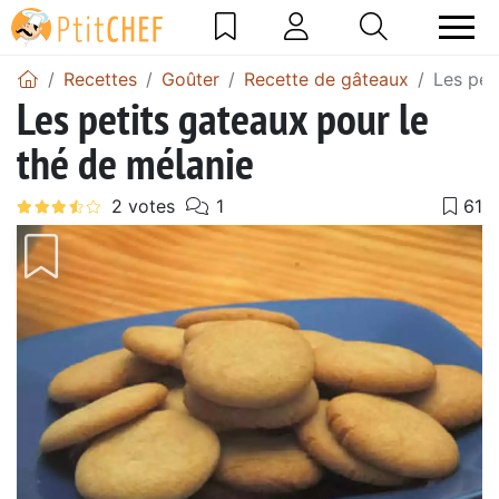
Recettes
Goûter
Recette de gâteaux
Les pet
Les petits gateaux pour le
thé de mélanie