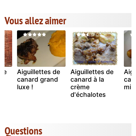
Vous allez aimer
 de
Aiguillettes de
Aiguillettes de
Aigu
ce
canard grand
canard à la
can
t
luxe !
crème
mir
d'échalotes
Questions