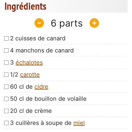
Ingrédients
6
2 cuisses de canard
4 manchons de canard
3
échalotes
1/2
carotte
60 cl de
cidre
50 cl de bouillon de volaille
20 cl de crème
3 cuillères à soupe de
miel