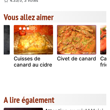
4.33/5, 3 votes
Vous allez aimer
Cuisses de
Civet de canard
Can
canard au cidre
fri
A lire également