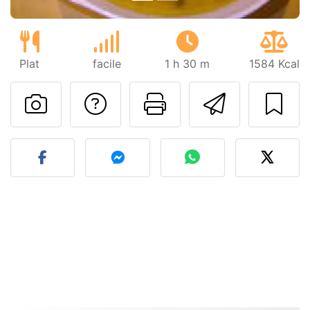
Plat
facile
1 h 30 m
1584 Kcal
Poser une question
Imprimer cet
Envoyer
Publier votre photo de cet