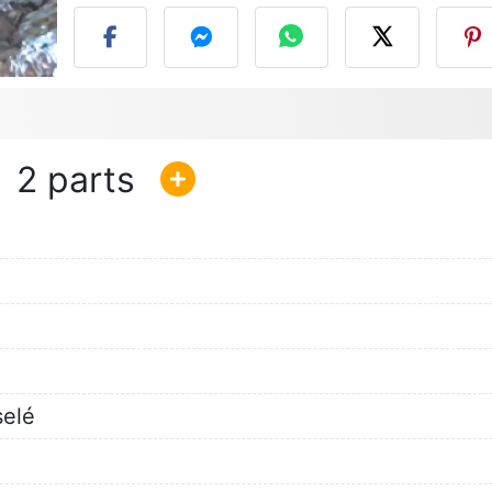
2
selé