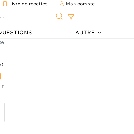
Livre de recettes
Mon compte
QUESTIONS
AUTRE
te
in
ecette à un ami
ette page
 une question à l'auteur
ublier votre photo de cette r