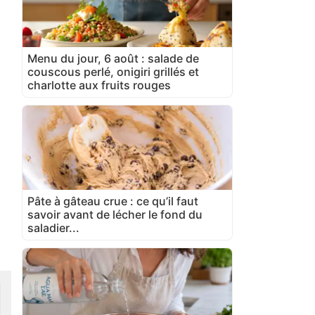
Menu du jour, 6 août : salade de
couscous perlé, onigiri grillés et
charlotte aux fruits rouges
Pâte à gâteau crue : ce qu’il faut
savoir avant de lécher le fond du
saladier...