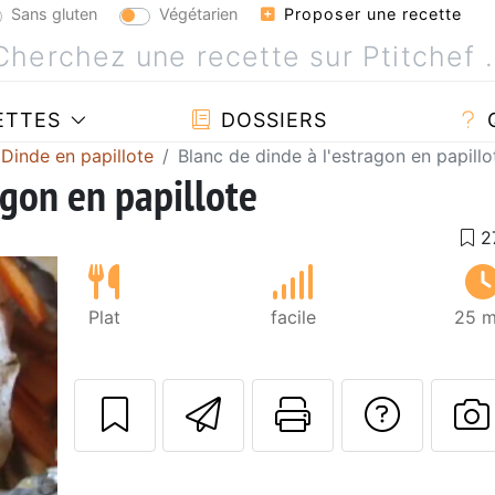
Sans gluten
Végétarien
Proposer une recette
ETTES
DOSSIERS
Dinde en papillote
Blanc de dinde à l'estragon en papillo
agon en papillote
Plat
facile
25 m
Envoyer cette r
Imprimer c
Poser
P