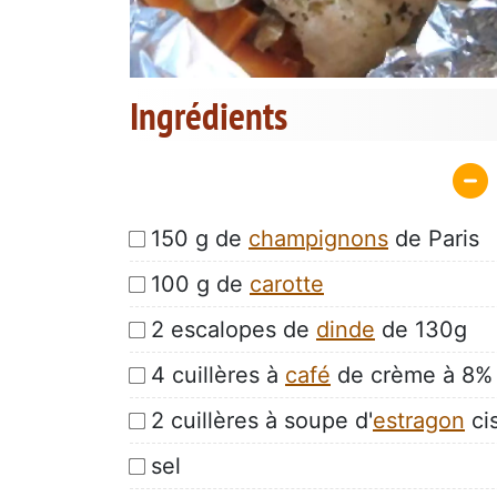
Ingrédients
150 g de
champignons
de Paris
100 g de
carotte
2 escalopes de
dinde
de 130g
4 cuillères à
café
de crème à 8%
2 cuillères à soupe d'
estragon
ci
sel