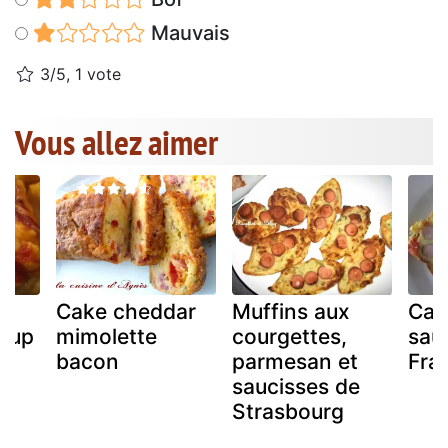
Mauvais
3/5, 1 vote
Vous allez aimer
s
Cake cheddar
Muffins aux
Cak
chup
mimolette
courgettes,
sau
bacon
parmesan et
Fra
saucisses de
Strasbourg