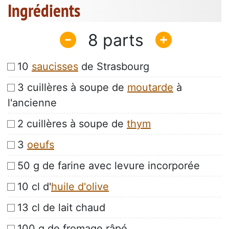
Ingrédients
8
10
saucisses
de Strasbourg
3 cuillères à soupe de
moutarde
à
l'ancienne
2 cuillères à soupe de
thym
3
oeufs
50 g de farine avec levure incorporée
10 cl d'
huile d'olive
13 cl de lait chaud
100 g de fromage râpé