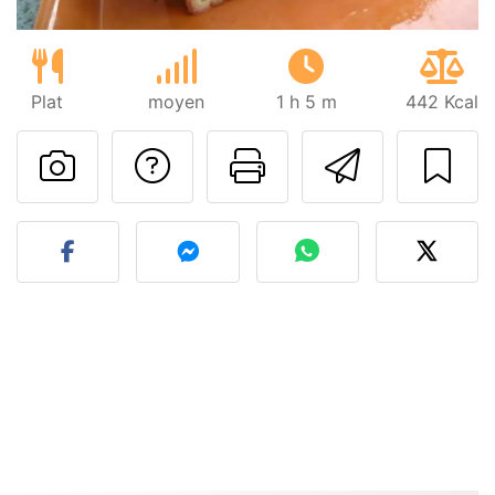
Plat
moyen
1 h 5 m
442 Kcal
Poser une question
Imprimer cet
Envoyer
Publier votre photo de cet