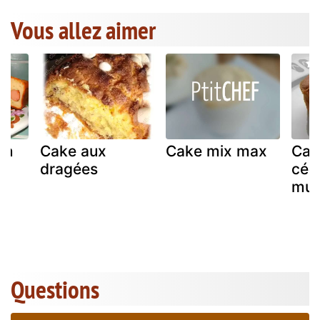
Vous allez aimer
en
Cake aux
Cake mix max
Cak
dragées
céré
mult
Questions