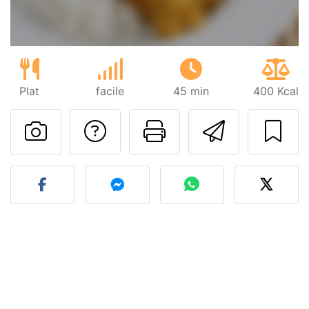
Plat
facile
45 min
400 Kcal
Poser une question
Imprimer cet
Envoyer
Publier votre photo de cet