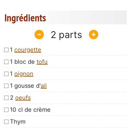
Ingrédients
2
1
courgette
1 bloc de
tofu
1
oignon
1 gousse d'
ail
2
oeufs
10 cl de crème
Thym