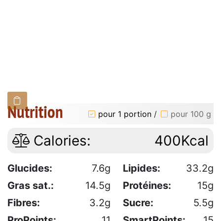
Nutrition
pour 1 portion
/
pour 100 g
Calories:
400Kcal
Glucides:
7.6g
Lipides:
33.2g
Gras sat.:
14.5g
Protéines:
15g
Fibres:
3.2g
Sucre:
5.5g
ProPoints:
11
SmartPoints:
15