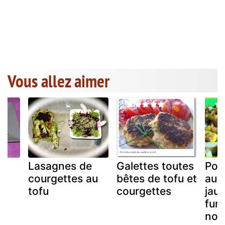
Vous allez aimer
Lasagnes de
Galettes toutes
Poêl
courgettes au
bêtes de tofu et
aux
tofu
courgettes
jaun
fum
nou