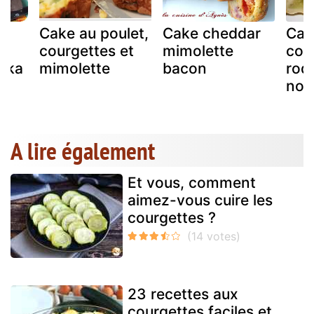
Cake au poulet,
Cake cheddar
Cak
courgettes et
mimolette
cou
rika
mimolette
bacon
roq
noi
A lire également
Et vous, comment
aimez-vous cuire les
courgettes ?
23 recettes aux
courgettes faciles et