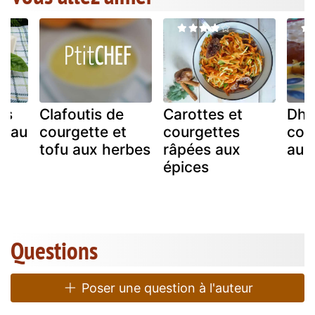
is
Clafoutis de
Carottes et
Dha
e au
courgette et
courgettes
cou
tofu aux herbes
râpées aux
aux
épices
Questions
Poser une question à l'auteur