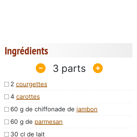
Ingrédients
3
2
courgettes
4
carottes
60 g de chiffonade de
jambon
60 g de
parmesan
30 cl de lait