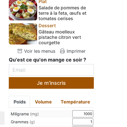
Plat
Salade de pommes de
terre à la feta, œufs et
tomates cerises
Dessert
Gâteau moelleux
pistache citron vert
courgette
Voir les menus
Imprimer
Qu'est ce qu'on mange ce soir ?
Je m'inscris
Poids
Volume
Température
Miligrame
(mg)
Grammes
(g)