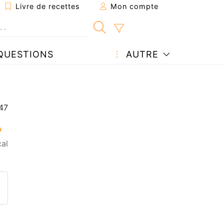
Livre de recettes
Mon compte
QUESTIONS
AUTRE
al
ecette à un ami
ette page
 une question à l'auteur
ublier votre photo de cette r