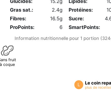
Glucides:
15.2g
Lipides:
1
Gras sat.:
2.4g
Protéines:
1
Fibres:
16.5g
Sucre:
4.
ProPoints:
6
SmartPoints:
Information nutritionnelle pour 1 portion (324
Sans fruit
à coque
Le coin rep
L