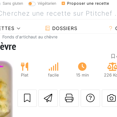
Sans gluten
Végétarien
Proposer une recette
ETTES
DOSSIERS
Fonds d'artichaut au chèvre
hèvre
Plat
facile
15 min
226 Kc
Envoyer cette r
Imprimer c
Poser
P