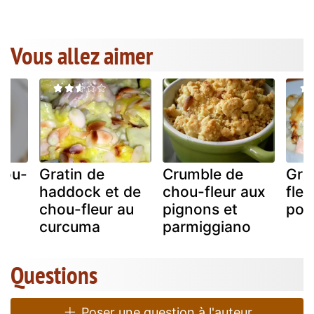
Vous allez aimer
hou-
Gratin de
Crumble de
Gra
haddock et de
chou-fleur aux
fleu
chou-fleur au
pignons et
poi
curcuma
parmiggiano
Questions
Poser une question à l'auteur