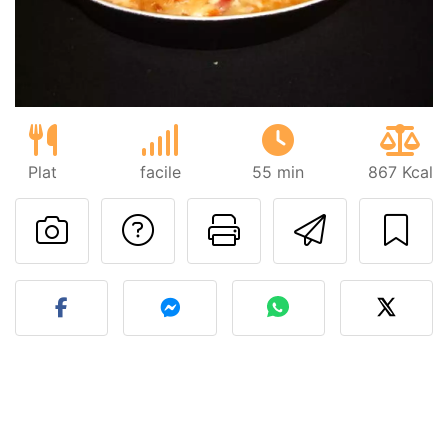
Plat
facile
55 min
867 Kcal
Poser une question
Imprimer cet
Envoyer
Publier votre photo de cet