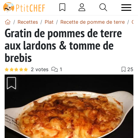
Recettes
Plat
Recette de pomme de terre
Gr
Gratin de pommes de terre
aux lardons & tomme de
brebis