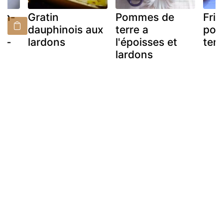
ron-
Gratin
Pommes de
Frit
dauphinois aux
terre a
pom
ns-
lardons
l'époisses et
terr
lardons