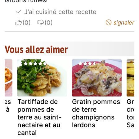
J'ai cuisiné cette recette
I apreciate
I do not appreciate
signaler
Vous allez aimer
âtes
Tartiffade de
Gratin pommes
Gra
et à
pommes de
de terre
croz
terre au saint-
champignons
tom
nectaire et au
lardons
Sav
cantal