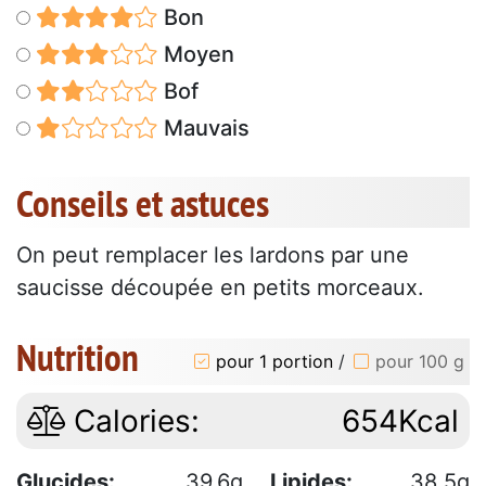
Bon
Moyen
Bof
Mauvais
Conseils et astuces
On peut remplacer les lardons par une
saucisse découpée en petits morceaux.
Nutrition
pour 1 portion
/
pour 100 g
Calories:
654Kcal
Glucides:
39.6g
Lipides:
38.5g