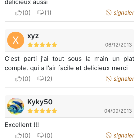
délicieux aussi
I apreciate
I do not appreciate
signaler
xyz
X
06/12/2013
C'est parti j'ai tout sous la main un plat
complet qui a l'air facile et delicieux merci
I apreciate
I do not appreciate
signaler
Kyky50
04/09/2013
Excellent !!!
I apreciate
I do not appreciate
signaler