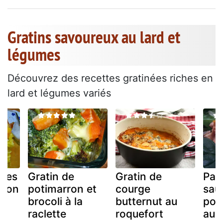
Gratins savoureux au lard et
légumes
Découvrez des recettes gratinées riches en
lard et légumes variés
âtes
Gratin de
Gratin de
Par
iron
potimarron et
courge
sau
brocoli à la
butternut au
poti
raclette
roquefort
au 