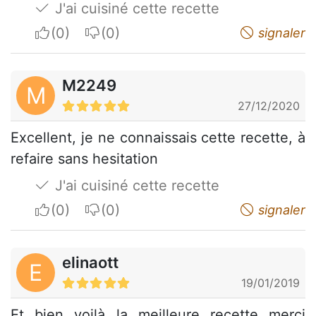
J'ai cuisiné cette recette
I apreciate
I do not appreciate
signaler
M2249
M
27/12/2020
Excellent, je ne connaissais cette recette, à
refaire sans hesitation
J'ai cuisiné cette recette
I apreciate
I do not appreciate
signaler
elinaott
E
19/01/2019
Et bien voilà la meilleure recette merci