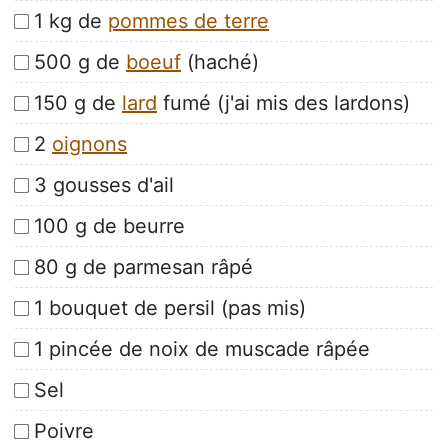
1 kg de
pommes de terre
500 g de
boeuf
(haché)
150 g de
lard
fumé (j'ai mis des lardons)
2
oignons
3 gousses d'ail
100 g de beurre
80 g de parmesan râpé
1 bouquet de persil (pas mis)
1 pincée de noix de muscade râpée
Sel
Poivre