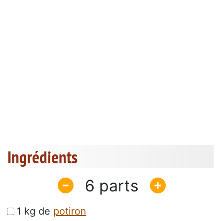
Ingrédients
6
1 kg de
potiron