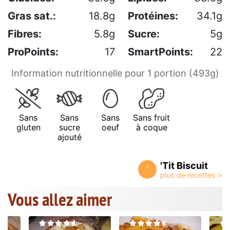
Gras sat.:
18.8g
Protéines:
34.1g
Fibres:
5.8g
Sucre:
5g
ProPoints:
17
SmartPoints:
22
Information nutritionnelle pour 1 portion (493g)
Sans
Sans
Sans
Sans fruit
gluten
sucre
oeuf
à coque
ajouté
'Tit Biscuit
'
Vous allez aimer