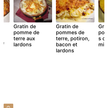
Gratin de
Gratin de
Gra
pomme de
pommes de
pot
terre aux
terre, potiron,
s de
uf
lardons
bacon et
min
lardons