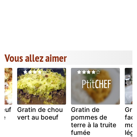
Vous allez aimer
oeuf
Gratin de chou
Gratin de
Gra
ne
vert au boeuf
pommes de
faç
terre à la truite
mou
fumée
lég