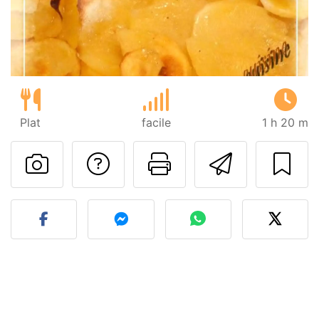
Plat
facile
1 h 20 m
Poser une question
Imprimer cet
Envoyer
Publier votre photo de cet