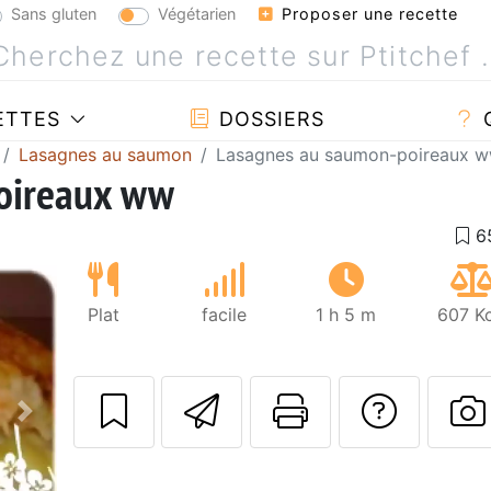
Sans gluten
Végétarien
Proposer une recette
ETTES
DOSSIERS
Lasagnes au saumon
Lasagnes au saumon-poireaux 
oireaux ww
Plat
facile
1 h 5 m
607 Kc
Envoyer cette r
Imprimer c
Poser
Suivant
P