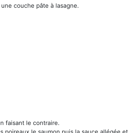
une couche pâte à lasagne.
 faisant le contraire.
es poireaux,le saumon puis la sauce allégée et