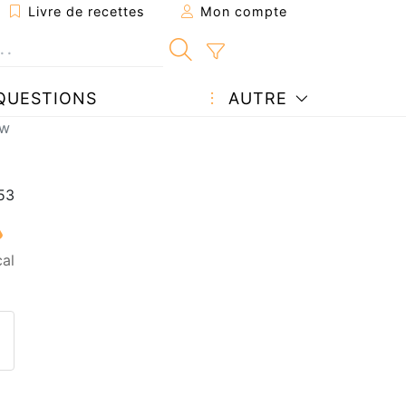
Livre de recettes
Mon compte
QUESTIONS
AUTRE
ww
al
ecette à un ami
ette page
 une question à l'auteur
ublier votre photo de cette r