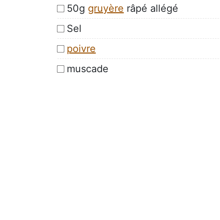
50g
gruyère
râpé allégé
Sel
poivre
muscade