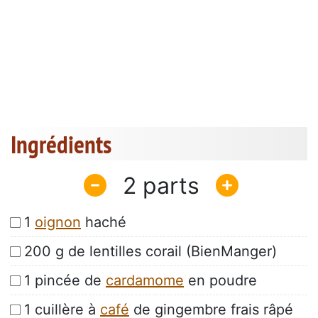
Ingrédients
2
1
oignon
haché
200 g de lentilles corail (BienManger)
1 pincée de
cardamome
en poudre
1 cuillère à
café
de gingembre frais râpé