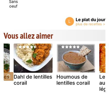
Sans
oeuf
Le plat du jour
L
Vous allez aimer
illes
Dahl de lentilles
Houmous de
Lent
corail
lentilles corail
aux 
lég